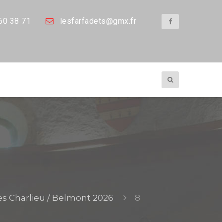
60 38 71
les
farfadets@gmx.fr
es Charlieu / Belmont 2026
8