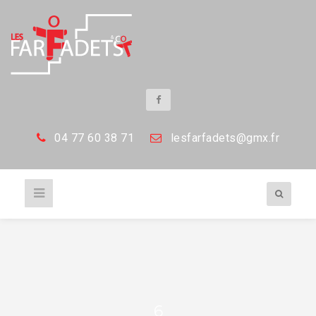
04 77 60 38 71
les
farfadets@gmx.fr
6