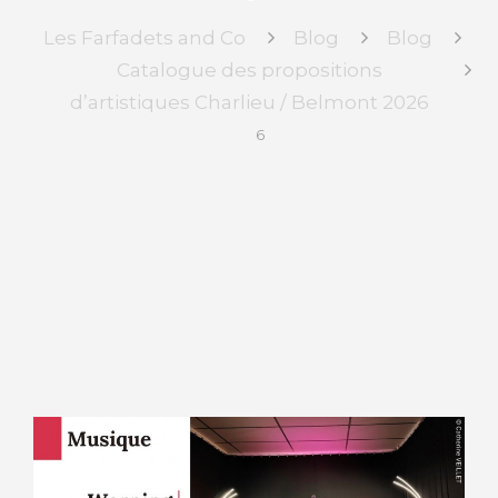
Les Farfadets and Co
Blog
Blog
Catalogue des propositions
d’artistiques Charlieu / Belmont 2026
6