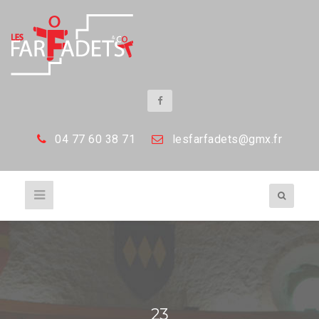
04 77 60 38 71
les
farfadets@gmx.fr
23