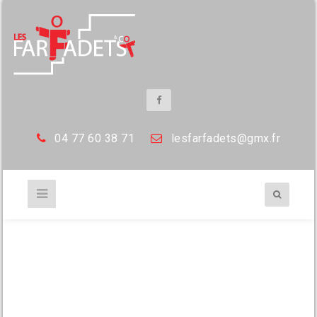
04 77 60 38 71
les
farfadets@gmx.fr
jazz vocal 6 décembre 2017