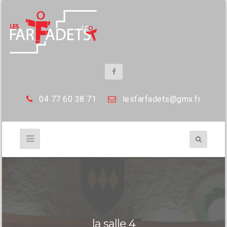
04 77 60 38 71
les
farfadets@gmx.fr
la salle 4