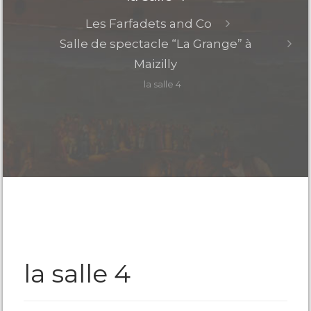
Les Farfadets and Co
Salle de spectacle “La Grange” à
Maizilly
la salle 4
la salle 4