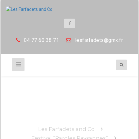
04 77 60 38 71
les
farfadets@gmx.fr
annees 40 5302
Les Farfadets and Co
Festival “Paroles Paysannes”