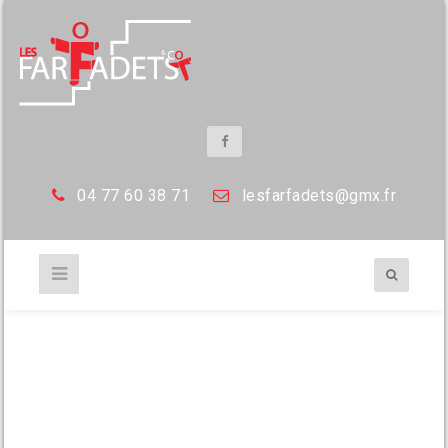
04 77 60 38 71
les
farfadets@gmx.fr
2