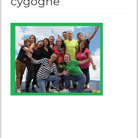
cygogne