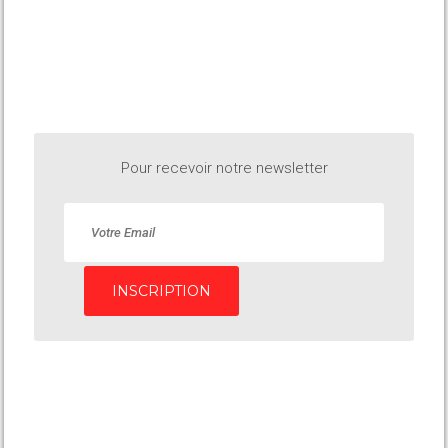
Pour recevoir notre newsletter
INSCRIPTION