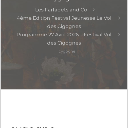
Les Farfadets and Co
4ème Edition Festival Jeunesse Le Vol
des Cigognes
Programme 27 Avril 2026 – Festival Vol
des Cigognes
cygogne