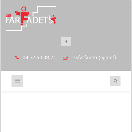
04 77 60 38 71
les
farfadets@gmx.fr
8