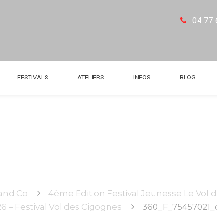
04 77 
FESTIVALS
ATELIERS
INFOS
BLOG
7021_olAgnS2u5cU
 and Co
4ème Edition Festival Jeunesse Le Vol 
6 – Festival Vol des Cigognes
360_F_75457021_