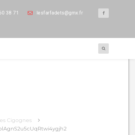
60 38 71
les
farfadets@gmx.fr
qRtwi4ygjh2
des Cigognes
olAgnS2u5cUqRtwi4ygjh2