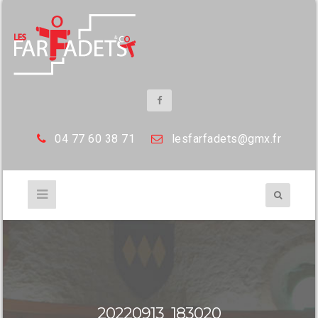
04 77 60 38 71
les
farfadets@gmx.fr
20220913_183020