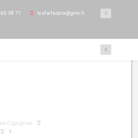
 60 38 71
les
farfadets@gmx.fr
des Cigognes
1