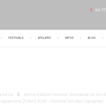
04 77
FESTIVALS
ATELIERS
INFOS
BLOG
1
 and Co
4ème Edition Festival Jeunesse Le Vol 
rogramme 21 Avril 2026 – Festival Vol des Cigognes