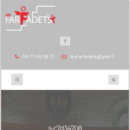
04 77 60 38 71
les
farfadets@gmx.fr
s-c7d34708