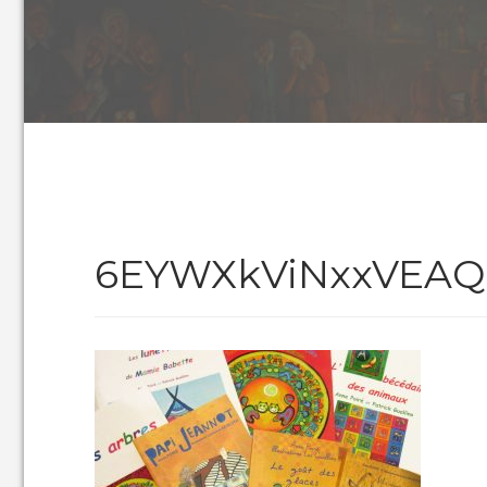
6EYWXkViNxxVEAQ