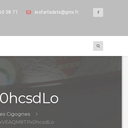
60 38 71
les
farfadets@gmx.fr
0hcsdLo
des Cigognes
xVEAQM8TPx0hcsdLo