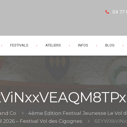
04 77 
FESTIVALS
ATELIERS
INFOS
BLOG
ViNxxVEAQM8TPx
 and Co
4ème Edition Festival Jeunesse Le Vol 
 2026 – Festival Vol des Cigognes
6EYWXkViNx