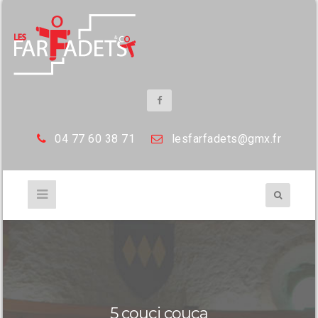
04 77 60 38 71
les
farfadets@gmx.fr
5 couçi couça