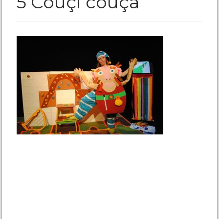
5 Couçi couça