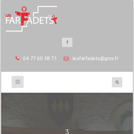
04 77 60 38 71
les
farfadets@gmx.fr
3