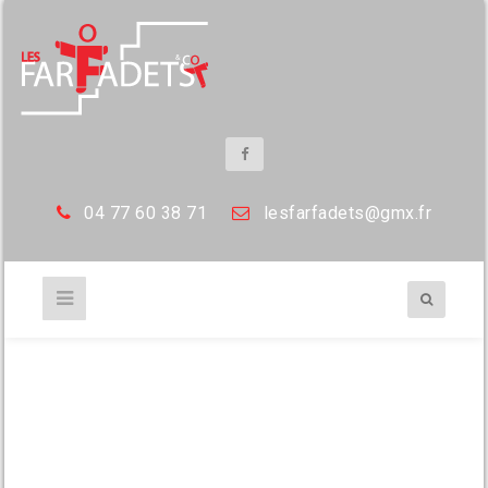
04 77 60 38 71
les
farfadets@gmx.fr
2