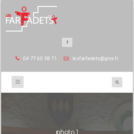
04 77 60 38 71
les
farfadets@gmx.fr
photo 1