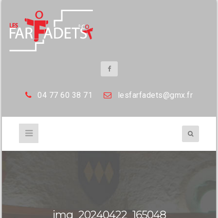
04 77 60 38 71
les
farfadets@gmx.fr
img_20240422_165048