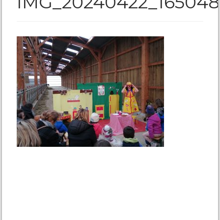
IMG_20240422_165048