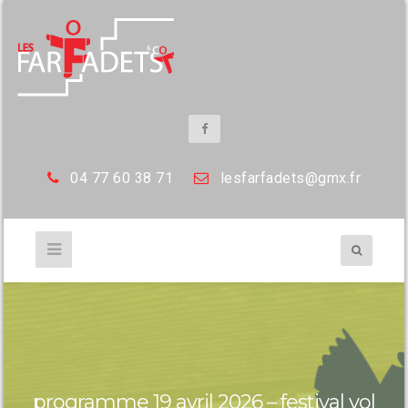
04 77 60 38 71
les
farfadets@gmx.fr
programme 19 avril 2026 – festival vol