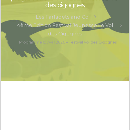
des cigognes
Les Farfadets and Co
4ème Edition Festival Jeunesse Le Vol
des Cigognes
Programme 19 Avril 2026 – Festival Vol des Cigognes