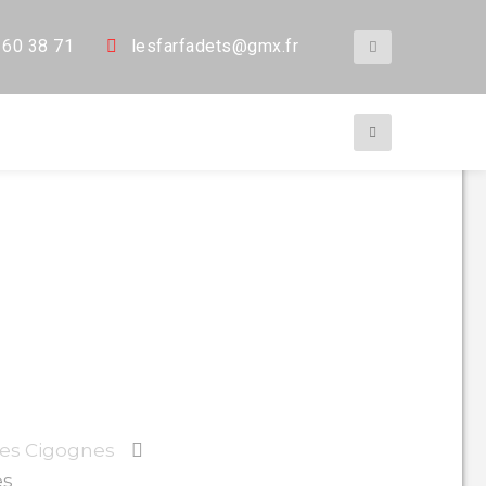
 60 38 71
les
farfadets@gmx.fr
ival Vol des
des Cigognes
es