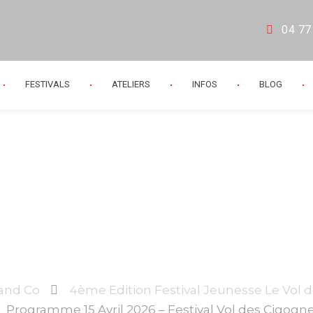
04 77
FESTIVALS
ATELIERS
INFOS
BLOG
5 Avril 2026 – Fest
Cigognes
 and Co
4ème Edition Festival Jeunesse Le Vol 
Programme 15 Avril 2026 – Festival Vol des Cigogn