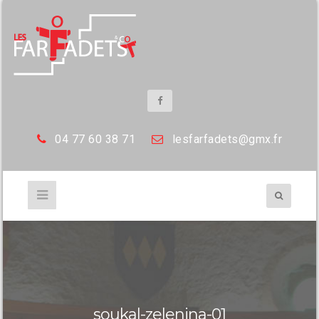
04 77 60 38 71
les
farfadets@gmx.fr
soukal-zelenina-01