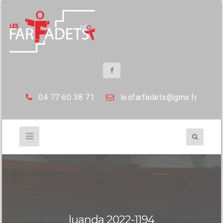
04 77 60 38 71
les
farfadets@gmx.fr
luanda 2022-1194