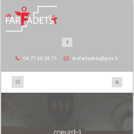
04 77 60 38 71
les
farfadets@gmx.fr
coeurd~1