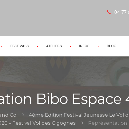
04 77 
FESTIVALS
ATELIERS
INFOS
BLOG
tion Bibo Espace 
 and Co
4ème Edition Festival Jeunesse Le Vol 
026 – Festival Vol des Cigognes
Représentation 