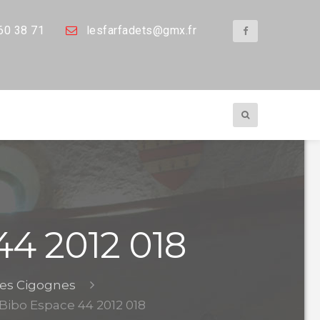
60 38 71
les
farfadets@gmx.fr
44 2012 018
des Cigognes
Bibo Espace 44 2012 018