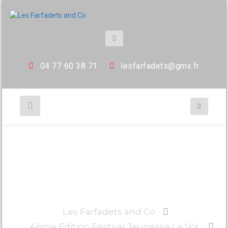
04 77 60 38 71
les
farfadets@gmx.fr
1000010537
Les Farfadets and Co
4ème Edition Festival Jeunesse Le Vol