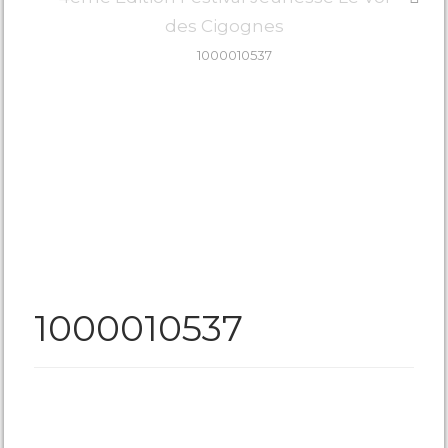
des Cigognes
1000010537
1000010537