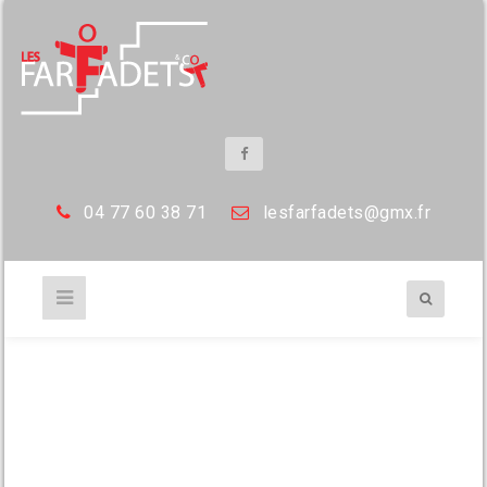
04 77 60 38 71
les
farfadets@gmx.fr
planete d’embrasement