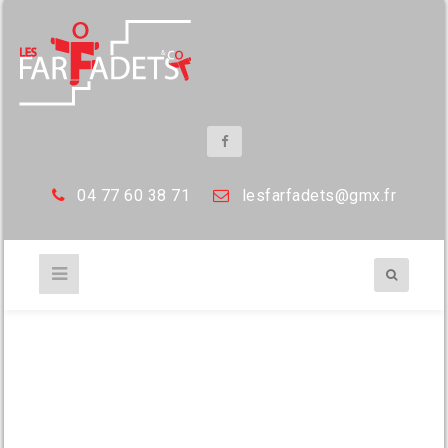
04 77 60 38 71
les
farfadets@gmx.fr
dsc_0014