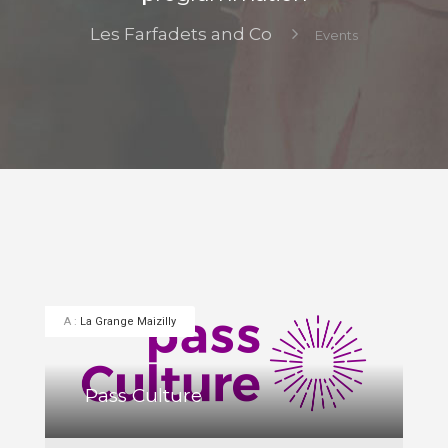
Les Farfadets and Co
Events
A :
La Grange Maizilly
Pass Culture