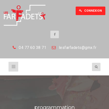
CONNEXION
04 77 60 38 71
les
farfadets@gmx.fr
programmation