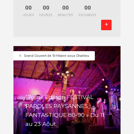
00
00
00
00
JOURS
HEURES
MINUTES
SECONDES
+
A :
Grand Couvert de St Hilaire sous Charlieu
17ème Edition FESTIVAL
PAROLES PAYSANNES : «
FANTASTIQUE 80-90 » Du 11
au 23 Aôut